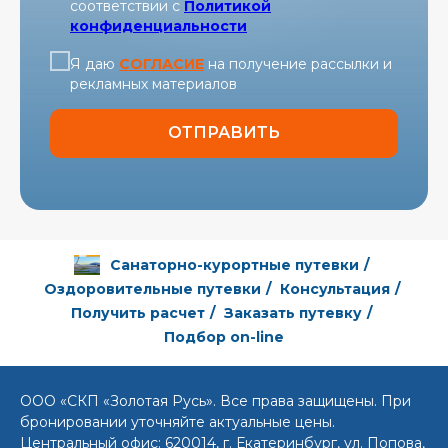
соответствии c
Политикой
конфиденциальности
Я даю
СОГЛАСИЕ
на получение рассылки и
рекламных материалов
ОТПРАВИТЬ
Санаторно-курортные путевки
/
Оздоровительные путевки
/
Консультация
/
Получить расчет
/
Заказать путевку
/
Подбор on-line
ООО «СКП «Золотая Русь». Все права защищены. При
бронировании уточняйте актуальные цены.
Центральный офис: 620014, г. Екатеринбург, ул. Попова,