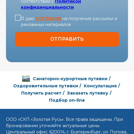
соответствии c
Политикой
конфиденциальности
Я даю
СОГЛАСИЕ
на получение рассылки и
рекламных материалов
ОТПРАВИТЬ
Санаторно-курортные путевки
/
Оздоровительные путевки
/
Консультация
/
Получить расчет
/
Заказать путевку
/
Подбор on-line
ООО «СКП «Золотая Русь». Все права защищены. При
бронировании уточняйте актуальные цены.
Центральный офис: 620014, г. Екатеринбург, ул. Попова,